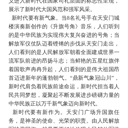
义进入新时代在国家司礼层面的标志性呈现，
展示了新时代大国风范和强军风采。
新时代要有新气象。当8名礼号手在天安门城
楼演奏新创作的《升旗号角》音乐，人们听到
的是中华民族为实现伟大复兴奋进的号角；当
解放军仪仗队迈着铿锵的步伐从天安门走出，
人们看到的是人民解放军朝着全面建成世界一
流军队前进的昂扬斗志；当鲜艳的五星红旗伴
着国歌声冉冉升起，人们看到的是伟大祖国昂
首迈进新年的蓬勃朝气。“鼎新气象冠山川”，
新时代肩负着民族前途命运，新时代担当着人
民共同梦想，凝聚起不断发展进步磅礴力量的
中华民族正以万千新气象迈向新时代。
新时代要有新作为。天安门广场升国旗任
务，是神圣的使命、光荣的职责。由人民解放