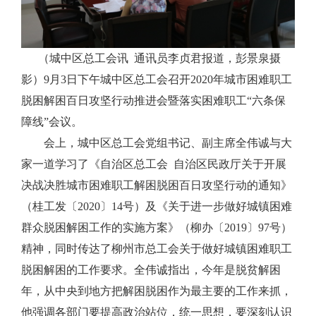
（城中区总工会讯 通讯员李贞君报道，彭景泉摄
影）
9
月
3
日下午城中区总工会召开
2020
年城市困难职工
脱困解困百日攻坚行动推进会暨落实困难职工“六条保
障线”会议。
会上，城中区总工会党组书记、副主席全伟诚与大
家一道学习了《自治区总工会 自治区民政厅关于开展
决战决胜城市困难职工解困脱困百日攻坚行动的通知》
（桂工发〔
2020
〕
14
号）及《关于进一步做好城镇困难
群众脱困解困工作的实施方案》（柳办〔
2019
〕
97
号）
精神，同时传达了柳州市总工会关于做好城镇困难职工
脱困解困的工作要求。全伟诚指出，今年是脱贫解困
年，从中央到地方把解困脱困作为最主要的工作来抓，
他强调各部门要提高政治站位，统一思想，要深刻认识