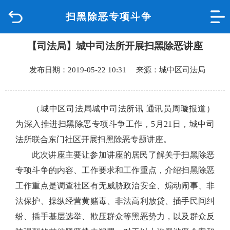
扫黑除恶专项斗争
首页
【司法局】城中司法所开展扫黑除恶讲座
品质城中
发布日期：2019-05-22 10:31 来源：城中区司法局
新闻中心
政府信息公开
（城中区司法局城中司法所讯 通讯员周璇报道）
为深入推进扫黑除恶专项斗争工作，
5
月
21
日，城中司
网上办事
法所联合东门社区开展扫黑除恶专题讲座。
此次讲座主要让参加讲座的居民了解关于扫黑除恶
互动回应
专项斗争的内容、工作要求和工作重点，介绍扫黑除恶
工作重点是调查社区有无威胁政治安全、煽动闹事、非
数据专题
法保护、操纵经营黄赌毒、非法高利放贷、插手民间纠
纷、插手基层选举、欺压群众等黑恶势力，以及群众反