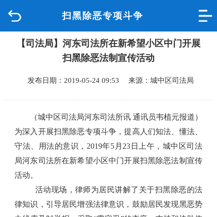
扫黑除恶专项斗争
首页
【司法局】河东司法所在新希望小区中门开展
品质城中
扫黑除恶法制宣传活动
新闻中心
发布日期：2019-05-24 09:53 来源：城中区司法局
政府信息公开
（城中区司法局河东司法所讯 通讯员韦植元报道）
网上办事
为深入开展扫黑除恶专项斗争，提高人们知法、懂法、
守法、用法的意识，
2019
年
5
月
23
日上午，城中区司法
互动回应
局河东司法所在新希望小区中门开展扫黑除恶法制宣传
活动。
数据专题
活动现场，律师为居民讲解了关于扫黑除恶的法
律知识，引导居民增强法律意识，鼓励居民发现黑恶势