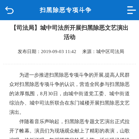
扫黑除恶专项斗争
首页
【司法局】城中司法所开展扫黑除恶文艺演出
品质城中
活动
新闻中心
发布日期：2019-09-03 11:42 来源：城中区司法局
政府信息公开
为进一步推进扫黑除恶专项斗争的开展
,
提高人民群
网上办事
众对扫黑除恶专项斗争的认识，营造全民参与扫黑除恶
的浓厚氛围，
8
月
30
日，由城中街道党工委、城中街道
互动回应
综治办、城中司法所联合在东门城楼开展扫黑除恶文艺
演出。
数据专题
伴随着音乐声响起，扫黑除恶专题文艺演出正式拉
开了帷幕。演员们为现场观众献上了精彩的表演，山歌