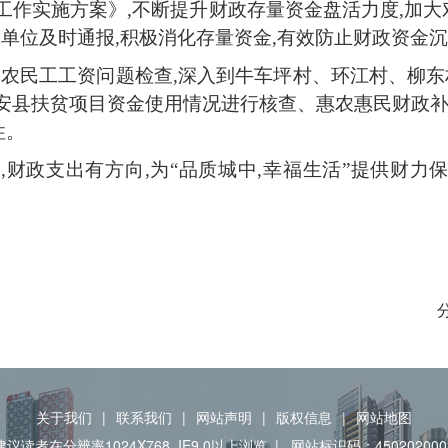
金工作实施方案》,不断提升财政存量资金盘活力度,加
单位及时通报,积极消化存量资金,有效防止财政资金
展了农民工工资问题检查,深入到牛车坪村、环江村、柳
帮扶融安县扶贫项目资金使用情况进行核查、惠农惠民财政
性。
量,财政支出有方向,为“品质城中,幸福生活”提供财
关于我们
|
联系我们
|
网站声明
|
版权信息
|
网站地图
建议读者在分辨率1024X768, IE9.0以上浏览
|
网站标识码：450202000