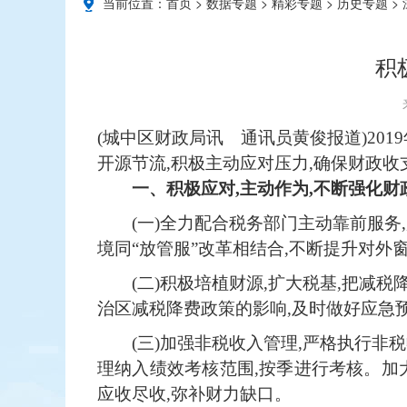
当前位置：
首页
>
数据专题
>
精彩专题
>
历史专题
>
积
(城中区财政局讯 通讯员黄俊报道)20
开源节流,积极主动应对压力,确保财政收
一、积极应对,主动作为,不断强化财
(一)全力配合税务部门主动靠前服
境同“放管服”改革相结合,不断提升对外
(二)积极培植财源,扩大税基,把
治区减税降费政策的影响,及时做好应急
(三)加强非税收入管理,严格执行
理纳入绩效考核范围,按季进行考核。加
应收尽收,弥补财力缺口。