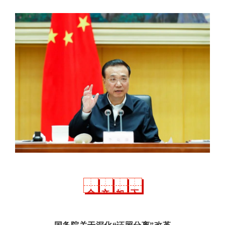
全
文
如
下