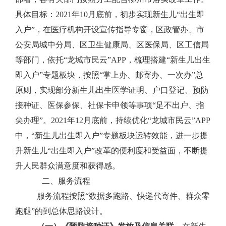
具体目标：
2021
年
10
月底前，初步实现新生儿
“
出生即
入户
”
，在医疗机构开设宣传指导专窗，区政管办、市
公安局城中分局、区卫生健康局、区医保局、区工信局
等部门，依托“龙城市民云”
APP
，梳理搭建“新生儿出生
即入户”专题板块，按照“掌上办、邮寄办、一次办”总
原则，实现部分新生儿出生医学证明、户口登记、预防
接种证、医保参保、社保卡申领等事项“足不出户、指
尖办理”。
2021
年
12
月底前，持续优化“龙城市民云”
APP
中，“新生儿出生即入户”专题板块运转效能，进一步提
升新生儿“出生即入户”改革的便利度和受益面，不断提
升人民群众满意度和获得感。
二、服务流程
服务流程按照“数据多跑路、快递代寄件、群众零
跑腿”的到总体思路设计。