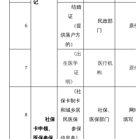
记
结婚
证
民政部
6
（提
原件
门
供落户方
的）
《出
生医学
医疗机
7
原件
证
构
明》
《社
保卡制卡
和城乡居
社保、
网络
8
社保
民医保
医保部门
填写
卡申领、
参保
医保参保
信息表》