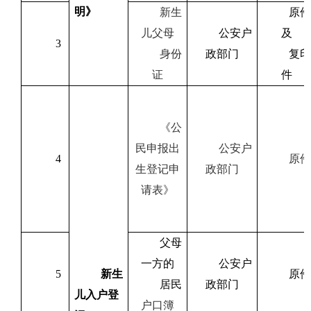
明》
新生
原件
儿父母
公安户
及
3
身份
政部门
复印
证
件
《公
民申报出
公安户
4
原件
生登记申
政部门
请表》
父母
一方的
公安户
5
新生
原件
居民
政部门
儿入户登
户口簿