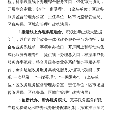
程，科学设置线下办理综合服务窗口，强化审批协同，
开展联合审批，实行
“
一窗受理
”
。
（牵头单位：区政务
服务监督管理办公室；责任单位：区市场监督管理局、
区税务局、区城市管理行政执法局）
2.
推进线上办理渠道融合。
积极协助上级大数据
部门，
以
广西数字政务
一体化政务服务平台为依托，整
合各业务系统单一事项申办接口，开辟网上
和移动端集
成化服务
办理专栏，提供线上办理总入口
，根据集成化
服务办事流程，整合升级各类业务系统和办事服务平
台，全面适配政务服务集成化服务办理审批功能，
实
现
“
一次登录
”
、
“
一端受理
”
、
“
一网通办
”
。
（牵头单
位：区政务服务监督管理办公室；责任单位：区市场监
督管理局、区税务局、区城市管理行政执法局）
3.
创新代办、帮办服务模式。
完善政务服务邮政
专递免费送达和帮
办
代办服务配套机制，探索推行预约