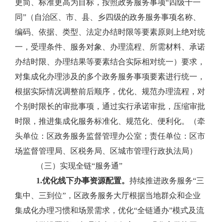
更简、标准更高为目标，
按照政务服务事项
“
四级十一
同
”
（自治区、市、县、乡四级的政务服务事项名称、
编码、依据、类型、法定办结时限等要素原则上绝对统
一，受理条件、服务对象、办理流程、所需材料、承诺
办结时限、办理结果等要素结合实际相对统一）要求，
对集成化办理涉及的多个政务服务事项要素进行
统一
，
根据实际情况调整前后顺序，优化
、规范
办理流程，对
个别时限长的审批事项，通过实行承诺审批，压缩审批
时限
，
推进
集成化服务
标准化
、规范化、便利化
。
（牵
头单位：区政务服务监督管理办公室；责任单位：区市
场监督管理局、区税务局、区城市管理行政执法局）
（三）实现全链“服务通”
1.
优化线下
办事
资源配置。
持续推进政务服务
“
三
集中、三到位
”
，区政务服务大厅根据当地群众和企业
集成化办理习惯和场景需求，优化
“
全链通办
”
模式及流