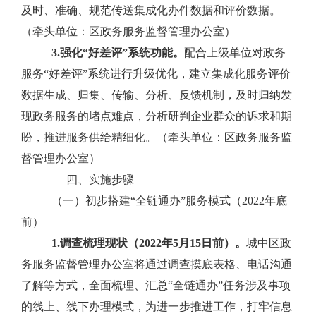
及时、准确、规范传送集成化办件数据和评价数据。
（
牵头单位：区政务服务监督管理办公室
）
3.
强化
“好差评”系统
功能
。
配合上级单位对
政务
服务
“
好差评
”
系统进行升级优化，
建立集成化服务评价
数据生成、归集、传输、分析、反馈机制，
及时归纳发
现政务服务的堵点难点，分析研判企业群众的诉求和期
盼，推进服务供给精细化
。（
牵头单位：区政务服务监
督管理办公室
）
四、实施步骤
（一）初步搭建
“
全链通办
”
服务模式（
2022
年底
前）
1.
调查梳理现状（
2022
年
5
月
15
日前）。
城中区政
务服务监督管理办公室将通过调查摸底表格、电话沟通
了解等方式，全面梳理、汇总
“
全链通办
”
任务涉及事项
的线上、线下办理模式，为进一步推进工作，打牢信息