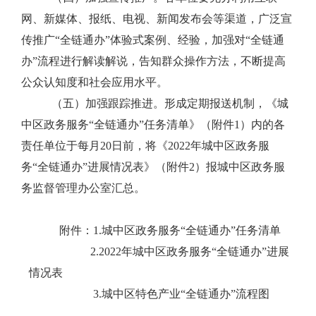
网、新媒体、报纸、电视、新闻发布会等渠道，广泛宣
传推广
“
全链通办
”
体验式案例、经验，加强对
“
全链通
办
”
流程进行解读解说，告知群众操作方法，不断提高
公众认知度和社会应用水平。
（五）加强跟踪推进。
形成定期报送机制，《城
中区政务服务
“
全链通办
”
任务清单》（附件
1
）内的各
责任单位于每月
20
日前，将《
2022
年城中区政务服
务
“
全链通办
”
进展情况表》（附件
2
）报城中区政务服
务监督管理办公室汇总。
附件：
1
.
城中区政务服务“全链通办”任务清单
2.2022
年城中区政务服务“全链通办”进展
情况表
3
.
城中区特色产业“全链通办”流程图