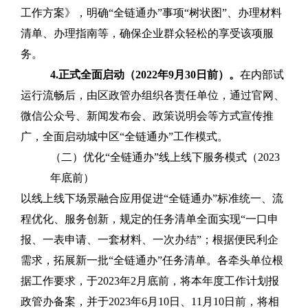
工作方案》，明确
“
全链通办
”
事项
“
树状图
”
、办理材料
清单、办理指南等，确保企业群众轻松的享受该项服
务。
4.
正式全面启动（
2022
年
9
月
30
日前）。
在内部试
运行流畅后，由区政管办组织各责任单位，通过官网、
微信公众号、新闻发布会、政策说明会等方式宣传推
广，全面启动城中区
“
全链通办
”
工作模式。
（二）
优化“全链通办”线上线下服务模式（2023
年底前）
以线上线下场景融合应用促进
“
全链通办
”
标准统一、流
程优化、服务创新，规定的任务清单全面实现
“
一口申
报、一表申请、一套材料、一次办结
”
；根据便民利企
需求，拓展新一批
“
全链通办
”
任务清单。各牵头单位根
据工作要求，于
2023
年
2
月底前，将本年度工作计划报
政管办备案，并于
2023
年
6
月
10
日、
11
月
10
日前，将相