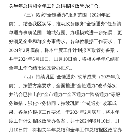
关半年总结和全年工作总结报区政管办汇总。
（三）拓宽“全链通办”服务范围（2024年底
前）。
结合我区实际，推动政务服务
“
全链通办
”
任务清
单通办事项范围、地域范围、办理模式进一步拓展，更
好满足企业和群众办事需求。各单位根据工作要求，于
2024
年
2
月底前，将本年度工作计划报区政管办备案，
并于
2024
年
6
月
10
日、
11
月
10
日前，将相关半年总结和
全年工作总结报区政管办汇总。
（四）持续巩固“全链通办”改革成果（2025年底
前）。
按照方案要求，全面推进
“
全链通办
”
改革落实，
并结合已推出的
“
全市通办
”“
全区通办
”“
跨省通办
”
等服
务举措，强化业务协同，持续巩固
“
全链通办
”
改革成
果。各单位根据工作要求，于
2024
年
2
月底前，将本年
度工作计划报区政管办备案，并于
2024
年
6
月
10
日、
11
月
10
日前，将相关半年总结和全年工作总结报区政管办