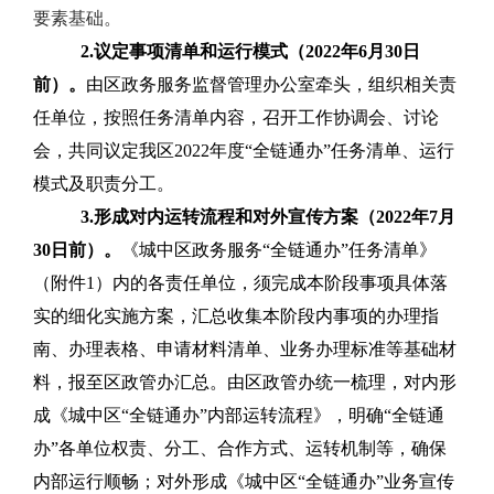
要素基础。
2.
议定事项清单和运行模式（
2022
年
6
月
30
日
前）。
由区政务服务监督管理办公室牵头，组织相关责
任单位，按照任务清单内容，召开工作协调会、讨论
会，共同议定我区
2022
年度
“
全链通办
”
任务清单、运行
模式及职责分工。
3.
形成对内运转流程和对外宣传方案（
2022
年
7
月
30
日前）。
《
城中区政务服务
“
全链通办
”
任务清单
》
（附件
1
）内的各责任单位，须完成本阶段事项具体落
实的细化实施方案
，汇总收集本阶段内事项的办理指
南、办理表格、申请材料清单、业务办理标准等基础材
料，报至区政管办汇总。由区政管办统一梳理，对内形
成《城中区
“
全链通办
”
内部运转流程》，明确
“
全链通
办
”
各单位权责、分工、合作方式、运转机制等，确保
内部运行顺畅；对外形成《城中区
“
全链通办
”
业务宣传