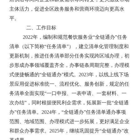
主体活力，促进全区政务服务和营商环境迈向更高水
平。
二、
工作目标
2022
年，编制和规范餐饮服务业
“
全链通办
”
任务
清单（以下简称
“
任务清单
”
），建立清单化管理制度和
更新机制，推进任务清单部分任务实现跨区域办理，初
步形成办事领域覆盖齐全，办事链条周期完整，办理模
式便捷畅通的
“
全链通办
”
模式。
2023
年，以线上线下场
景应用促进标准统一、流程优化、服务创新，规定的任
务清单全面实现
“
一口申报、一表申请、一套材料、一
次办结
”
，同时根据便民利企需求，拓展新一批
“
全链通
办
”
任务清单。
2024
年，
“
全链通办
”
任务清单通办事项
范围、地域范围、办理模式进一步拓展，更好满足企业
和群众办事需求。
2025
年，继续巩固提升
“
全链通办
”
改