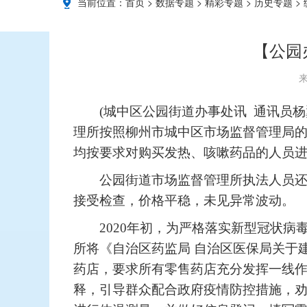
当前位置：
首页
>
数据专题
>
精彩专题
>
历史专题
>
【公园
来
(
城中区公园街道办事处讯
通讯员杨
理所
按照
柳州市城中区市场监督管理局
均按要求对购买发热、咳嗽药品的人员
公园街道市场监督管理所执法人员
接受检查，价格平稳，未见异常波动。
2020
年初，为严格落实新型冠状病
所将《自治区药监局 自治区医保局关于
药店，要求所有零售药店充分发挥一线
释，引导群众配合政府疫情防控措施，