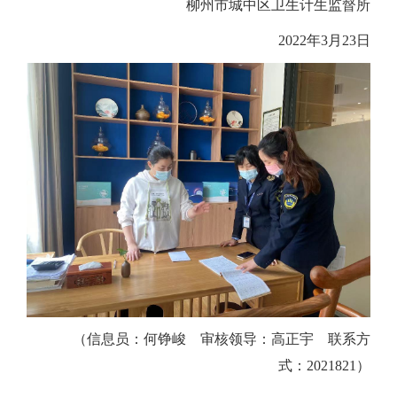
柳州市城中区卫生计生监督所
2022
年
3
月
23
日
（信息员：何铮峻 审核领导：高正宇
联系方
式：
2021821）