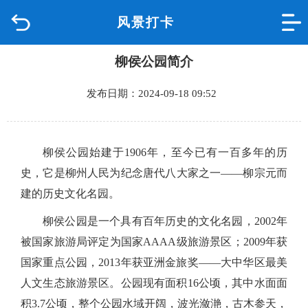
风景打卡
首页
柳侯公园简介
品质城中
发布日期：2024-09-18 09:52
新闻中心
政府信息公开
柳侯公园始建于1906年，至今已有一百多年的历
史，它是柳州人民为纪念唐代八大家之一——柳宗元而
网上办事
建的历史文化名园。
互动回应
柳侯公园是一个具有百年历史的文化名园，2002年
被国家旅游局评定为国家AAAA级旅游景区；2009年获
数据专题
国家重点公园，2013年获亚洲金旅奖——大中华区最美
人文生态旅游景区。公园现有面积16公顷，其中水面面
积3.7公顷，整个公园水域开阔，波光潋滟，古木参天，