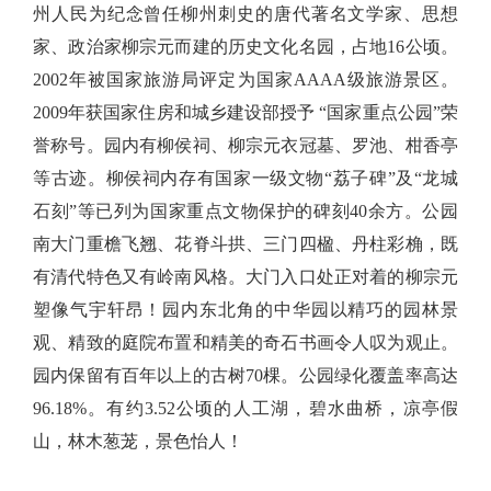
州人民为纪念曾任柳州刺史的唐代著名文学家、思想
家、政治家柳宗元而建的历史文化名园，占地
16
公顷。
2002
年被国家旅游局评定为国家
AAAA
级旅游景区。
2009
年获国家住房和城乡建设部授予 “国家重点公园”荣
誉称号。园内有柳侯祠、柳宗元衣冠墓、罗池、柑香亭
等古迹。柳侯祠内存有国家一级文物“荔子碑”及“龙城
石刻”等已列为国家重点文物保护的碑刻
40
余方。公园
南大门
重檐飞翘、花脊斗拱、三门四楹、丹柱彩桷，既
有清代特色又有岭南风格。大门入口处正对着的柳宗元
塑像气宇轩昂！
园内东北角的中华园以精巧的园林景
观、精致的庭院布置和精美的奇石书画令人叹为观止。
园内保留有百年以上的古树
70
棵。公园绿化覆盖率高达
96.18%
。有约
3.52
公顷的人工湖，碧水曲桥，凉亭假
山，林木葱茏，景色怡人！