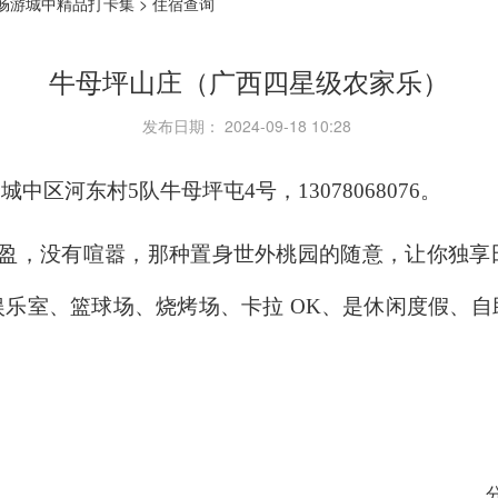
畅游城中精品打卡集
>
住宿查询
牛母坪山庄（广西四星级农家乐）
发布日期： 2024-09-18 10:28
区河东村5队牛母坪屯4号，13078068076。
盈盈，没有喧嚣，那种置身世外桃园的随意，让你独
乐室、篮球场、烧烤场、卡拉 OK、是休闲度假、