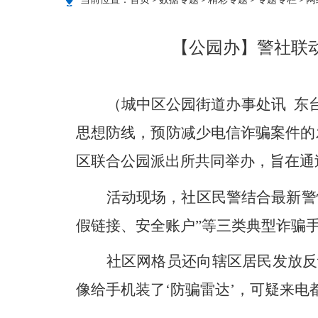
当前位置：
首页
>
数据专题
>
精彩专题
>
专题专栏
>
网
【公园办】警社联
（城中区公园街道办事处讯 东
思想防线，预防减少电信诈骗案件的
区联合公园派出所共同举办，旨在通
活动现场，社区民警结合最新警
假链接、安全账户”等三类典型诈骗
社区网格员还向辖区居民发放反
像给手机装了‘防骗雷达’，可疑来