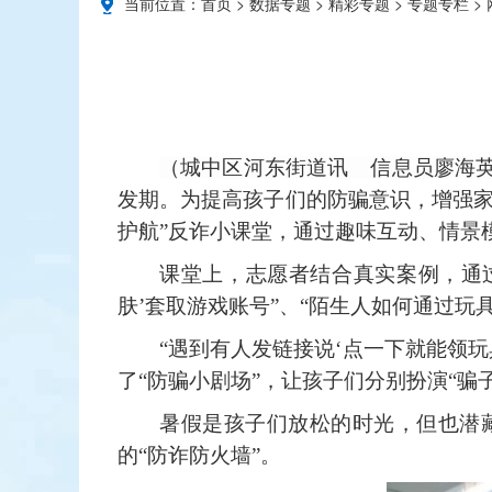
当前位置：
首页
>
数据专题
>
精彩专题
>
专题专栏
>
（城中区河东街道讯 信息员廖海
发期。为提高孩子们的防骗意识，增强
护航”反诈小课堂，通过趣味互动、情
课堂上，志愿者结合真实案例，通
肤’套取游戏账号”、“陌生人如何通过玩
“遇到有人发链接说‘点一下就能领
了“防骗小剧场”，让孩子们分别扮演“骗
暑
假是孩子们放松的时光，但也潜
的
“
防诈防火墙
”。