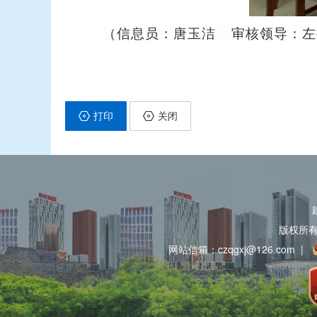
（信息员：唐玉洁 审核领导：左振 
打印
关闭
版权所
网站信箱：czqgxj@126.com
|