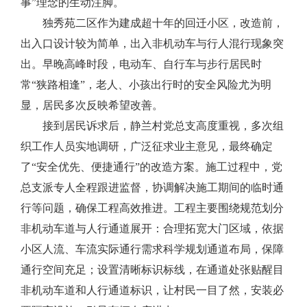
事”理念的生动注脚。
独秀苑二区作为建成超十年的回迁小区
，
改造前，
出入口设计较为简单，
出入
非机动车与行人混行现象突
出。早晚高峰时段，电动车、自行车与步行居民时
常
“狭路相逢”，老人、小孩出行时的安全风险尤为明
显
，
居民多次反映希望改善。
接到居民诉求后，
静兰村党总支
高度重视，多次组
织工作人员实地调研，广泛征求业主意见，最终确定
了
“安全优先、便捷通行”的改造方案。施工过程中，
党
总支派专人
全程跟进监督，协调解决施工期间的临时通
行
等
问题，确保工程高效推进。工程
主要
围绕规范划分
非机动车道与人行通道展开：合理拓宽大门区域，依据
小区人流、车流实际通行需求科学规划通道布局，保障
通行空间充足；设置清晰标识标线，在
通道处张贴
醒目
非机动车道和人行通道标识，让村民一目了然
，
安装必