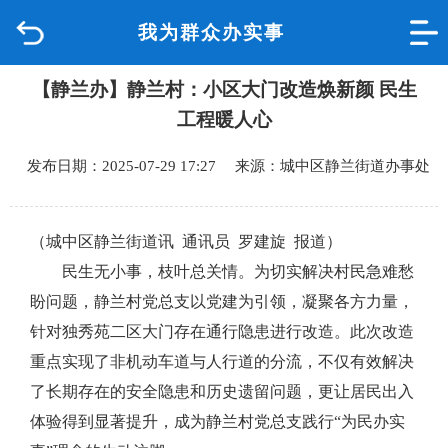
我为群众办实事
首页
【静兰办】静兰村：小区大门改造焕新颜 民生
品质城中
工程暖人心
新闻中心
发布日期：2025-07-29 17:27 来源：城中区静兰街道办事处
政府信息公开
（城中区静兰街道讯 通讯员
罗建旋
报道）
网上办事
民生无小事，枝叶总关情。
为
切实解决村民急难愁
盼问题，静兰村党总支以党建为引领，凝聚各方力量，
互动回应
针对独秀苑二区大门
存在
通行隐患
进行改造。
此次改造
重点实现了非机动车道与人行道的
分流
，不仅有效解决
数据专题
了长期存在的安全隐患和历史遗留问题，更让居民出入
体验得到显著提升，成为
静兰村党总支
践行
“为民办实