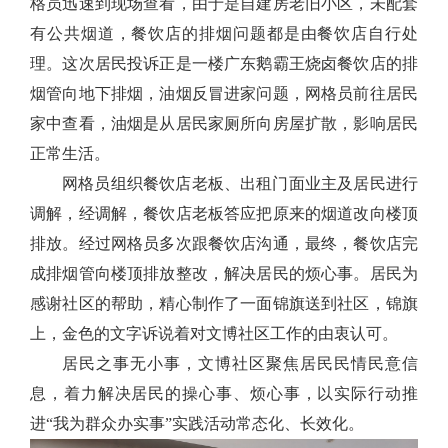
格员迅速到现场查看，由于是自建房老旧小区，未配套
有公共烟道，餐饮店的排烟问题都是由餐饮店自行处
理。这次居民投诉正是一楼广东鹅霸王烧卤餐饮店的排
烟管向地下排烟，油烟反冒进家问题，网格员前往居民
家中查看，油烟是从居民家厕所向房屋扩散，影响居民
正常生活。
网格员组织餐饮店老板、出租门面业主及居民进行
调解，经调解，餐饮店老板答应把原来的烟道改向楼顶
排放。经过网格员多次跟餐饮店沟通，最终，餐饮店完
成排烟管向楼顶排放整改，解决居民的烦心事。居民为
感谢社区的帮助，精心制作了一面锦旗送到社区，锦旗
上，金色的文字诉说着对文博社区工作的由衷认可。
居民之事无小事，文博社区聚焦居民民情民意信
息，着力解决居民的操心事、烦心事，以实际行动推
进
“我为群众办实事”实践活动常态化、长效化。