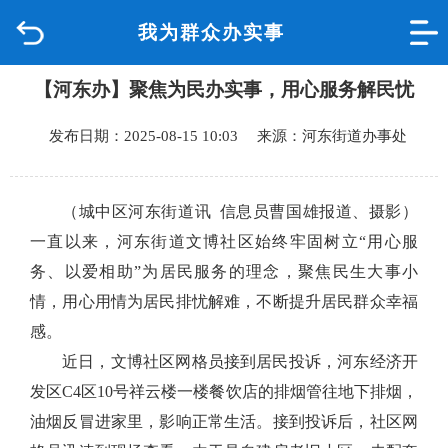
我为群众办实事
首页
【河东办】聚焦为民办实事，用心服务解民忧
品质城中
发布日期：2025-08-15 10:03 来源：河东街道办事处
新闻中心
政府信息公开
（城中区河东街道讯
信息员曹国雄报道、摄影）
一直以来，河东街道文博社区始终牢固树立
“用心服
网上办事
务、以爱相助”为居民服务的理念，聚焦民生大事小
情，用心用情为居民排忧解难，不断提升居民群众幸福
互动回应
感。
近日，文博社区网格员接到居民投诉，河东经济开
数据专题
发区
C4区10号祥云楼一楼餐饮店的排烟管往地下排烟，
油烟反冒进家里，影响正常生活。接到投诉后，社区网