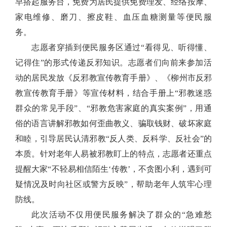
早搭起服务台，免费为居民提供免费理发、经络按摩、
家电维修、磨刀、擦皮鞋、血压血糖测量等
便民
服
务。
志愿者穿插到便民服务区通过
“看得见、听得懂、
记得住”的形式传递反邪知识。志愿者们向前来参加活
动的居民发放《反邪教宣传教育手册》
、
《柳州市反邪
教宣传教育手册》等宣传材料，结合手册上
“邪教迷惑
群众的常见手段”
、
“邪教危害家庭的真实案例”，用通
俗的语言讲解邪教如何歪曲教义、骗取钱财、破坏家庭
和睦，引导居民认清邪教“反人类、反科学、反社会”的
本质。针对老年人易被邪教盯上的特点，志愿者还重点
提醒大家“不轻易相信陌生‘传教’，不贪图小利，遇到可
疑情况及时向社区或警方反映”，帮助老年人筑牢心理
防线。
此次活动不仅用便民服务解决了群众的
“急难愁