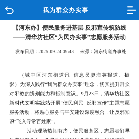
我为群众办实事
首页
【河东办】便民服务进基层 反邪宣传筑防线
品质城中
——清华坊社区“为民办实事”志愿服务活动
新闻中心
发布日期：2025-09-24 09:43 来源：河东街道办事处
政府信息公开
（城中区河东街道讯
信息员廖海英
报道、摄
网上办事
影）
为深入践行
“我为群众办实事”理念，切实提升群众
对邪教的辨别能力和抵制意识。9月23日，
清华坊社区
互动回应
新时代文明实践站
开展
“便民利民+反邪宣传”主题志愿
服务活动，将贴心服务与平安建设深度融合，让反邪知
数据专题
识“飞入寻常百姓家”。
活动现场热闹有序，便民服务区，志愿者们早