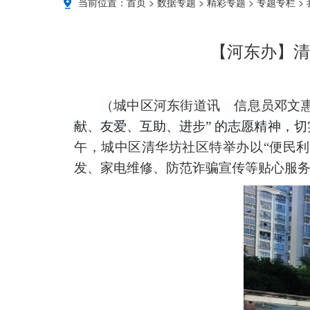
当前位置：
首页
>
数据专题
>
精彩专题
>
专题专栏
>
【河东办】清
（城中区河东街道讯
信息员邓文
献、友爱、互助、进步” 的志愿精神，
午，
城中区清华坊
社区特举办
以
“
便民利
发、家电维修、防范诈骗宣传等贴心服