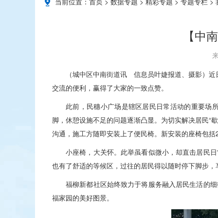
当前位置：
首页
>
数据专题
>
精彩专题
>
专题专栏
>
【中南
来
（城中区中南街道讯 信息员叶婕报道、摄影）近
交流的便利，赢得了大家的一致点赞。
此前，民穗小广场是辖区居民日常活动的重要场
脚，休憩设施不足的问题逐渐凸显。为切实解决居民“
沟通，施工方随即安装上了便民椅。新安装的座椅包括
小座椅，大关怀。此举虽看似微小，却直击居民日
也有了舒适的等候区，过往的居民得以随时停下脚步，
福柳新都社区始终致力于将服务融入居民生活的细
福家园的美好图景。