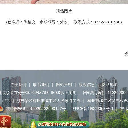
现场图片
（信息员：陶柳文 审核领导：盛欢 联系方式：0772-2810536）
关于我们
|
联系我们
|
网站声明
|
版权信息
|
网站地图
建议读者在分辨率1024X768, IE9.0以上浏览
|
网站标识码：450202000
有：广西壮族自治区柳州市城中区人民政府主办
|
柳州市城中区发展和改
桂公网安备：45020202000127号
|
桂ICP备19002358号-1
|
技