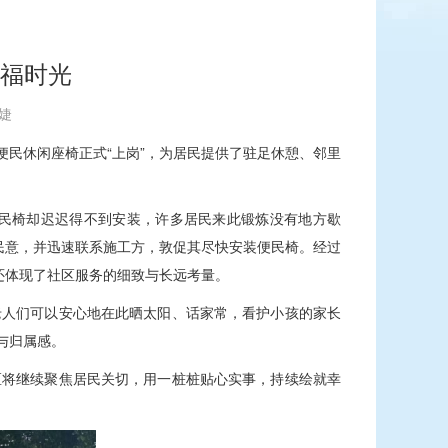
幸福时光
叶婕
民休闲座椅正式“上岗”，为居民提供了驻足休憩、邻里
民椅却迟迟得不到安装，许多居民来此锻炼没有地方歇
民意，并迅速联系施工方，敦促其尽快安装便民椅。经过
还体现了社区服务的细致与长远考量。
老人们可以安心地在此晒太阳、话家常，看护小孩的家长
与归属感。
区将继续聚焦居民关切，用一桩桩贴心实事，持续绘就幸