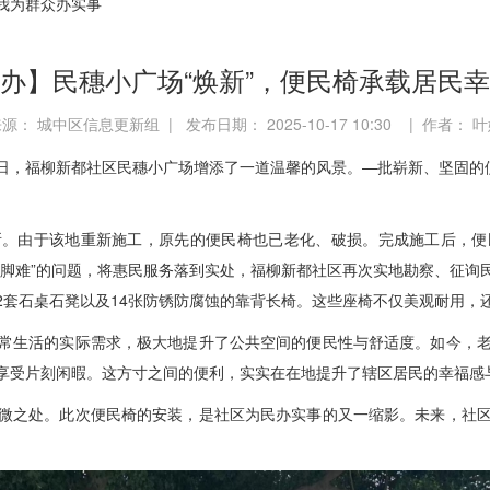
我为群众办实事
办】民穗小广场“焕新”，便民椅承载居民
源： 城中区信息更新组 | 发布日期： 2025-10-17 10:30 | 作者： 
日，福柳新都社区民穗小广场增添了一道温馨的风景。—批崭新、坚固的便
所。由于该地重新施工，原先的便民椅也已老化、破损。完成施工后，便
歇脚难”的问题，将惠民服务落到实处，福柳新都社区再次实地勘察、征询
2套石桌石凳以及14张防锈防腐蚀的靠背长椅。这些座椅不仅美观耐用，
常生活的实际需求，极大地提升了公共空间的便民性与舒适度。如今，
享受片刻闲暇。这方寸之间的便利，实实在在地提升了辖区居民的幸福感
微之处。此次便民椅的安装，是社区为民办实事的又一缩影。未来，社