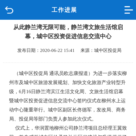
工作进展
首页
从此静兰湾无限可能，静兰湾文旅生活馆启
品质城中
幕，城中区投资促进信息交流中心
新闻中心
发布日期：2020-06-22 15:41 来源：城中区投促局
政府信息公开
（城中区投促局 通讯员欧志康报道）为进一步落实柳
网上办事
州市及城中
区
旅游
发展
规划、加快文化旅游产业转型升
级，
6月16日静兰湾滨江生活文化周、文旅生活馆启幕
互动回应
暨城中区投资促进信息交流中心签约仪式在柳州水上运
动中心隆重举行。城中区副区长佟德军，发改局、商务
数据专题
局、投促局等部门负责人参加此次仪式。
仪式上，华润置地柳州公司静兰湾项目总经理王翼致