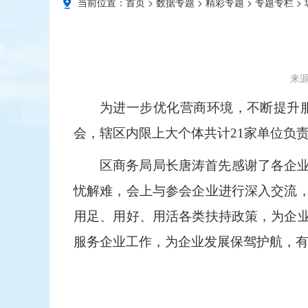
当前位置：
首页
>
数据专题
>
精彩专题
>
专题专栏
>
来源
为进一步优化营商环境，不断提升
会，辖区内限上大个体共计
21
家单位负
区商务局局长唐涛
首先感谢了各企
忧解难，会上
与参会企业进行深入交流
用足、用好、用活各类扶持政策，为企
服务企业工作，为企业发展保驾护航
，