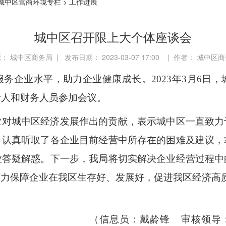
城中区营商环境专栏
>
工作进展
城中区召开限上大个体座谈会
： 城中区商务局 | 发布日期： 2023-03-07 17:00 | 作者： 城中区
服务企业水平
，
助力企业健康成长
。
202
3
年
3
月
6日，
责人和财务人员参加会议。
业对城中区
经济发展作出的贡献
，
表示城中区一直致力
，认真听取了各企业目前经营中所存在的困难及建议，
业答疑解惑。下一步，
我局将
切实解决企业经营过程中
有力保障企业在我区生存好、发展好，促进我区经济高
（信息员：戴龄锋
审核领导