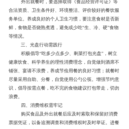
外出就餐时，要选择取得《食品经营许可证》等
合法资质、卫生条件好、环境整洁、评价较好的餐饮服
务单位。养成良好的个人卫生习惯，要注意食材是否新
鲜，食物是否烧熟煮透，避免或少吃
“生、冷、硬”食物
等情况。
三、
光盘行动需践行
积极倡导
“
吃多少点多少、剩菜打包光盘
”
，
树立
健康饮食、科学养生的理性消费理念，自觉做到酒席不
铺张、宴请不浪费，养成节俭用餐的良好习惯；就餐时
尽量采用自助、分餐，自觉使用公勺公筷。增强节约意
识，倡导按需点餐，吃不完的食物建议打包带走，切勿
浪费。
四、消费维权需牢记
购买食品及外出就餐后应及时索取和保留好消费
票据凭证，以备追溯调查和消费维权时及时举证。进餐