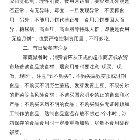
应自觉抵制，理性消费。食用月饼前，要查看其外观是
否正常，有无异味、霉变，一旦发现异常，不要再食
用。另外，不能用月饼代替正餐。食用月饼要因人而
异，糖尿病、高血压、高血脂等特殊人群，即使是食用
“无糖月饼”，也要严格控制食用量，不可多吃。
二、节日聚餐需注意
家庭聚餐时，消费者应从正规的超市商店或农贸
市场选购食品或食材，居家用餐时要注意
“现买、现
做、现吃”。注意“五不购买”，不购买腐败变质或过期
食品；不购买不明野生蘑菇、发芽发青土豆、不易分辨
的野菜等高风险食材；不购买国家明令禁止的畜禽和水
产品；不购买来历不明的食品；不购买街头无证摊贩加
工制作的食品。熟制食品室温存放不超过
2
个小时，冰
箱保存的食品食用时一定要重新加热，尽量不食用隔夜
饭菜。