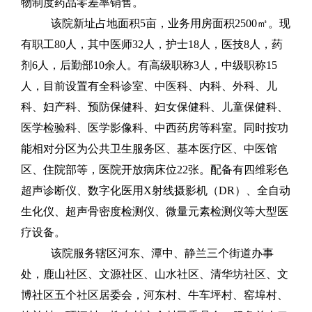
物制度药品零差率销售。
该院新址占地面积
5亩
，业务用房面积
2500
㎡
。现
有职工
80人，其中医师32人，护士18人，医技8人，药
剂6人，后勤部10余人。有高级职称3人，中级职称15
人，
目前
设置有全科诊室、中医科、
内科、外科、儿
科、妇产科、预防保健科、妇女保健科、儿童保健科、
医学检验科、医学影像科、中西药房等科室。
同时按功
能相对分区为公共卫生服务区、基本医疗区、中医馆
区、住院部等，
医院开放病床位
22
张
。
配备有四维彩色
超声诊断仪、数字化医用X射线摄影机（DR）、全自动
生化仪、超声骨密度检测仪、微量元素检测仪等大型医
疗设备。
该院服务辖区
河东、潭中、静兰三个街道办事
处，
鹿山社区、文源社区、山水社区、清华坊社区、文
博社区
五个社区居委会
，河东村、牛车坪村、窑埠村、