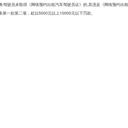
提供服务驾驶员未取得《网络预约出租汽车驾驶员证》的,其违反《网络预约
一款第二项，处以5000元以上10000元以下罚款。
关于我们
|
联系我们
|
网站声明
|
版权信息
|
网站地图
建议读者在分辨率1024X768, IE9.0以上浏览
|
网站标识码：450202000
有：广西壮族自治区柳州市城中区人民政府主办
|
柳州市城中区发展和改
桂公网安备：45020202000127号
|
桂ICP备19002358号-1
|
技