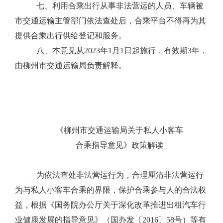
七
、利用合乘出行从事非法营运的人员、车辆被
市交通运输主管部门依法查处后，合乘平台不得再为其
提供合乘出行供给登记和服务。
八
、本意见从
202
3
年
1
月
1
日起施行
，有效期
3
年
，
由柳州市交通运输局负责解释。
《
柳州市
交通运输局关于私人小客车
合乘指导意见》政策解读
为依法查处非法营运行为，合理厘清非法营运行
为与私人小客车合乘的界限，保护合乘参与人的合法权
益，根据《国务院办公厅关于深化改革推进出租汽车行
业健康发展的指导意见》（国办发〔
2016
〕
58
号）
等
有