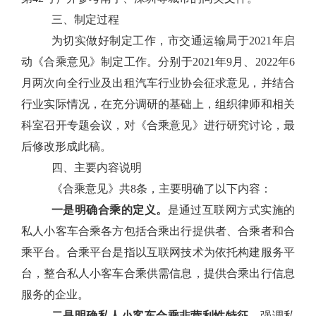
三、制定过程
为切实做好制定工作，市交通运输局于
2021
年启
动《合乘意见》
制定
工作。
分别于
2021
年
9
月、
2022
年
6
月两次向全行业及出租汽车行业协会征求意见，并
结合
行业实际情况，在充分调研的基础上，组织
律师
和相关
科室召开专题会议，对《合乘意见》进行研究讨论，
最
后修改
形成此稿。
四、主要内容说明
《合乘意见》共
8
条，主要明确了以下内容：
一是明确合乘的定义
。
是
通过互联网方式实施的
私人小客车合乘各方包括合乘出行提供者、合乘者和合
乘平台。合乘平台是指以互联网技术为依托构建服务平
台，整合私人小客车合乘供需信息，提供合乘出行信息
服务的企业。
二是明确
私人小客车合乘非营利性特征
。
强调
私