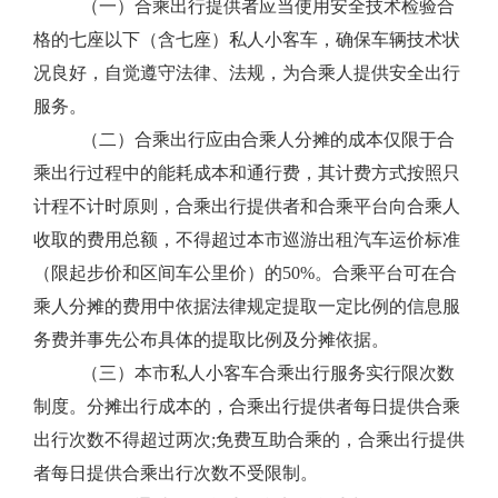
（一）合乘出行提供者应当使用安全技术检验合
格的七座以下（含七座）私人小客车，确保车辆技术状
况良好，自觉遵守法律、法规，为合乘人提供安全出行
服务。
（二）合乘出行应由
合
乘
人
分摊的成本仅限于合
乘出行过程中的能耗成本和通行费，其计费方式按照只
计程不计时原则，合乘出行提供者和合乘平台向
合
乘
人
收取的费用总额，不得超过本市巡游出租汽车运价标准
（限起步价和区间车公里价）的
50%
。合乘平台可在
合
乘
人
分摊的费用中
依据法律规定
提取一定比例的信息服
务费
并事先公布具体的提取比例及分摊依据
。
（三）本市私人小客车合乘出行服务实行限次数
制度。分摊出行成本的，合乘出行提供者每日提供合乘
出行次数不得超过两次
;
免费互助合乘的，合乘出行提供
者每日提供合乘出行次数不受限制。