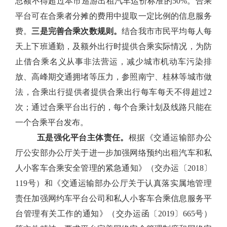
总额
不得超过本市巡游出租汽车
运价标准
的
50%
。合乘
平台可在合乘者分摊的费用中提取一定比例的信息服务
费。
三是完善合乘次数规则。
结合我市市民平均每人每
天上下班通勤，及额外出行时提供合乘实际情况，为防
止借合乘名义从事非法营运，减少城市机动车污染排
放、高峰期交通拥堵等压力，参照
南宁、桂林
等城市做
法，合乘出行提供者提供合乘出行每车每天不得超过
2
次；通过合乘平台出行的，每个合乘计划及线路只能在
一个合乘平台发布。
五是强化平台主体责任。
根
据《交通运输部办公
厅公安部办公厅关于进一步加强网络预约出租汽车和私
人小客车合乘安全管理的紧急通知》（交办运〔
2018
〕
119
号）和《交通运输部办公厅关于认真落实属地管理
责任加强网约车平台公司和私人小客车合乘信息服务平
台管理有关工作的通知》（交办运函〔
2019
〕
665
号）