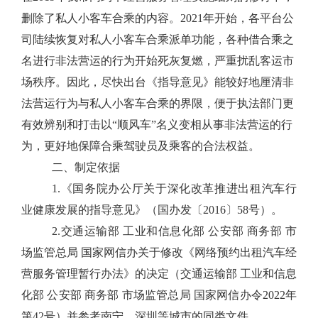
删除了私人小客车合乘的内容。
2021
年开始，各平台公
司陆续恢复对私人小客车合乘派单功能，各种借合乘之
名进行非法营运的行为开始死灰复燃，严重扰乱客运市
场秩序。因此，尽快出台《指导意见》能较好地厘清非
法营运行为与私人小客车合乘的界限，便于执法部门更
有效辨别和打击以
“
顺风车
”
名义变相从事非法营运的行
为，更好地保障合乘驾驶员及乘客的合法权益。
二、制定依据
1.
《国务院办公厅关于深化改革推进出租汽车行
业健康发展的指导意见》（国办发〔
2016
〕
58
号）
。
2.
交通运输部 工业和信息化部 公安部 商务部 市
场监管总局 国家网信办关于修改《网络预约出租汽车经
营服务管理暂行办法》的决定（交通运输部 工业和信息
化部 公安部 商务部 市场监管总局 国家网信办令
2022
年
第
42
号）
并参考
南宁
、
深圳
等城市的同类文件。