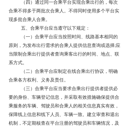
（四）通过同一合乘平台实现合乘出行的，每次
合乘不得多于两批次
合
乘
人
。不得同时使用多个平台实
现多批
合
乘
人
合乘。
五
、合乘平台应当遵守以下规定：
（一）合乘平台应当按照时间、线路基本相同的
原则，为发布出行需求的
合
乘
人
提供信息查询或选择
;
应
当限制合乘出行提供者查询乘客出行的时间、地点、联
系方式。
（二）合乘平台应制定在线合乘出行协议，明确
合乘各方权利、义务及责任。
（三）合乘平台应当要求合乘出行提供者提供必
要的身份、车辆登记信息，并采取有效措施确保提供合
乘服务的车辆、驾驶员和
合
乘
人
的相关信息真实有效，
保障线上信息和线下人员、车辆一致。建立审查和退出
机制，不定期核查在平台注册的驾驶员和车辆情况，及