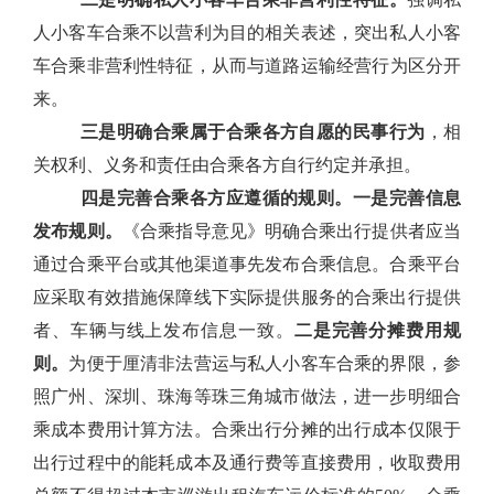
人小客车合乘不以营利为目的相关表述，突出私人小客
车合乘非营利性特征，
从而
与道路运输经营行为区分开
来。
三
是明确合乘属于合乘各方自愿的民事行为
，相
关权利、义务和责任由合乘各方自行约定并承担。
四是
完善合乘各方应遵循的规则
。
一是完善信息
发布规则。
《合乘
指导
意见》
明确合乘出行提供者应当
通过合乘平台或其他渠道事先发布合乘信息。合乘平台
应采取有效措施保障线下实际提供服务的合乘出行提供
者、车辆与线上发布信息一致。
二是完善分摊费用规
则。
为便于厘清非法营运与私人小客车合乘的界限，参
照广州、深圳、珠海等珠三角城市做法，进一步明细合
乘成本费用计算方法。合乘出行分摊的出行成本仅限于
出行过程中的能耗成本
及通行费等直接费用，
收取费用