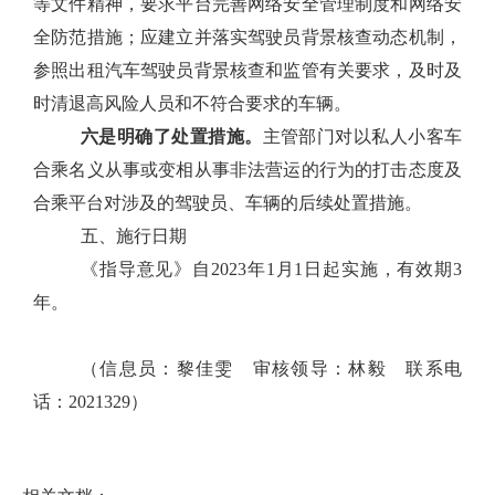
等文件精神，
要求平台
完善网络安全管理制度和网络安
全防范措施；应建立并落实驾驶员背景核查动态机制，
参照出租汽车驾驶员背景核查和监管有关要求，
及时
及
时清退高风险人员和不符合要求的车辆
。
六
是
明确了处置措施。
主管部门对
以私人小客车
合乘名义从事或变相从事非法营运的行为
的打击态度及
合乘平台对涉及的驾驶员、车辆的后续处置措施
。
五、施行日期
《指导意见》自
202
3
年
1
月
1
日起实施，有效期
3
年。
（信息员：黎佳雯 审核领导：林毅 联系电
话：2021329）