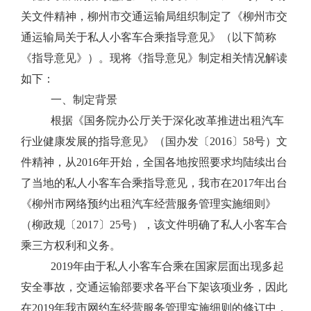
关
文件
精神，
柳州市交通运输局组织
制定
了《
柳州市交
通运输局关于
私人小客车合乘指导意见》（以下简称
《
指导意见
》）。现将《
指导意见
》
制定
相关情况解读
如下：
一、制定背景
根据
《国务院办公厅关于深化改革推进出租汽车
行业健康发展的指导意见》（国办发〔
2016
〕
58
号）
文
件精神，从
2016
年开始，全国
各地按照要求均陆续出台
了当地的私人小客车合乘指导意见，我市在
2017
年出台
《柳州市网络预约出租汽车经营服务管理实施细则》
（
柳政规〔
2017
〕
25
号
），该文件
明确了私人小客车合
乘三方权利和义务。
2019
年由于私人小客车合乘在国家层面出现多起
安全事故，交通运输部要求各平台下架该项业务，因此
在
2019
年我市网约车经营服务管理实施细则的修订中，