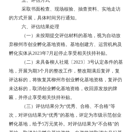
五、评估方式
采取书面检查、现场核验
、抽查资料、实地
走访
的方式开展，
具体时间另行通知。
六、评估结果处理
（一）未按期提交评估
材料的基地，视为自动放
弃柳州市创业孵化基地资格。
基地创建方、运营机构及
孵化实体从
2023
年
7
月起
停止享受相关扶持补贴。
（二）
未具备柳人社规〔
2023
〕
3
号认定条件的基
地，开展为期
3
个月的整改工作，整改期满后复评，复
评达标的，将恢复其柳州市创业孵化基地资格，复评
仍
未达标的，取消创业孵化基地资格，收回原发放的牌
匾，并停止享受相关扶持补贴。
（三）评估结果分为
“优秀、
合格、不合格
”等
次
，对评估结果为
“优秀”的基地，评定为市级示范创业
孵化基地，给予
5
万元奖补
。
对评估结果为
“不合格”的