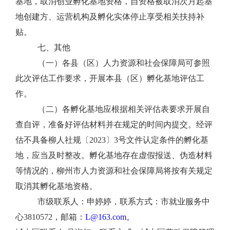
基地，取消创业孵化基地资格，自资格被取消次月起基
地创建方、运营机构及孵化实体停止享受相关扶持补
贴。
七、其他
（一）各县
（
区
）人力资源和社会保障
局可参照
此次评估工作要求，开展本县
（
区
）
孵化基地评估工
作。
（二）各孵化基地应根据相关评估表
要求
开展自
查自评，准备好评估材料并在规定的时间内
提交。经评
估
不具备柳人社规〔
2023
〕
3
号文件认定条件
的孵化基
地，
应当及时整改
。孵化基地
存在虚假报送、伪造材料
等情况
的
，
柳州市
人
力资源和社会保障局将按有关规定
取消
其孵化基地资格。
市级
联系人：申婷婷
，
联系方式：市就业服务中
心
3810572
，邮箱：
L@163.com
。