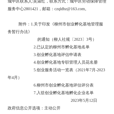
城中区联系人
:
吴淑红，
联系方式：
城中区劳动保障管理
服务中心
2801421
，邮箱：
czqldbz
@163.com
。
附件
：
1.
关于印发《柳州市创业孵化基地管理服
务暂行办法》
的通知（柳人社规〔
2023
〕
3
号）
2.
已认定的柳州市孵化基地名单
3.
创业孵化基地
评估
申请表
4
.
创业孵化基地专职管理人员花名册
5
.
创业服务活动一览表（
2021
年
7
月
-202
3
年
4
月）
6
.
柳州市创业孵化基地评估评分表
7
.
入驻创业孵化基地孵化企业名单
2023
年
5
月
1
2
日
政府信息公开选项：
主动
公开