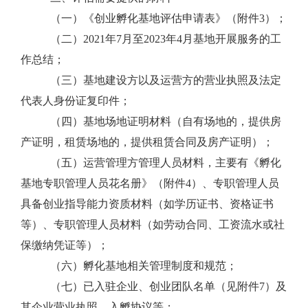
（一）
《创业孵化基
地评估
申请表》（附件
3
）；
（二）
2021
年
7
月至
2023
年
4
月基地开展服务的工
作总结
；
（三）
基地建设方以及运营方的营业执照及法定
代表人身份证复印件；
（四）
基地场地证明材料（自有场地的，提供房
产证明，租赁场地的，提供租赁合同及房产证明）；
（五）运营管理方管理人员材料，
主要有
《孵化
基地专职管理人员花名册》（附件
4
）、专职管理人员
具备创业指导能力资质
材料（如学历证书、资格证书
等）
、专职管理人员材料（如劳动合同、工资流水或社
保缴纳凭证
等
）；
（六）
孵化基地相关管理制度和规范；
（七）
已入驻企业
、创业团队
名单（见附件
7
）
及
其
企业营业执照、入孵协议等
；