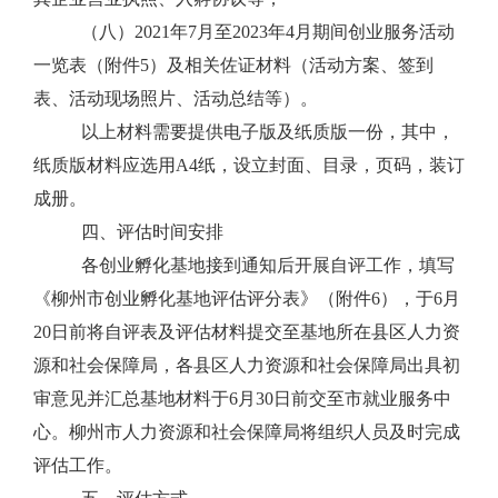
（八）
2021
年
7
月至
202
3
年
4
月期间创业服务活动
一览表（附件
5
）及相关佐证材料（活动方案、签到
表、活动现场照片、活动总结等）。
以上材料需要提供电子版及纸质版一份，其中，
纸质版材料应选用
A4
纸，设立封面、目录，页码，装订
成册。
四、评估时间安排
各创业孵化基地接到通知后开展自评工作，
填写
《柳州市创业孵化基地评估评分表》（附件
6
），于
6
月
2
0
日前将自评表
及评估
材料提交至基地所在县区
人力资
源和社会保障
局，各县区
人力资源和社会保障
局出具初
审意见并汇总基地材料于
6
月
30
日前交至市就业服务中
心。
柳州市人力资源和社会保障局将组织人员及时
完成
评估工作。