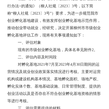
行办法
>
的通知》（柳人社规〔
2023
〕
3
号，以下简
称“柳人社规〔
2023
〕
3
号”）要求，为进一步规范我市
创业孵化基地建设，有效发挥创业孵化基地示范作用，
推动创业带动就业，经研究，决定开展柳州市
市级
创业
孵化基地
评估
工作，现将有关事项通知如下：
一、
评估对象
现有的市级
创业孵化基地，具体名单见附件
2
。
二、评估
内容
及时间段
对
孵化基地
2021
年
7
月至
2023
年
4
月
30
日期间
的运
营情况及就业创业政策落实情况进行考核。主要对
运营
机构
或建设机构
基本情况、基地孵化面积、场地产权、
孵
化
实体个数、基地基础设施、日常管理制度、
提供的
创业
活动
以及
是否存在不符合创业孵化基地资格的情形
等进行
考核
。
三、评估需要提供的材料