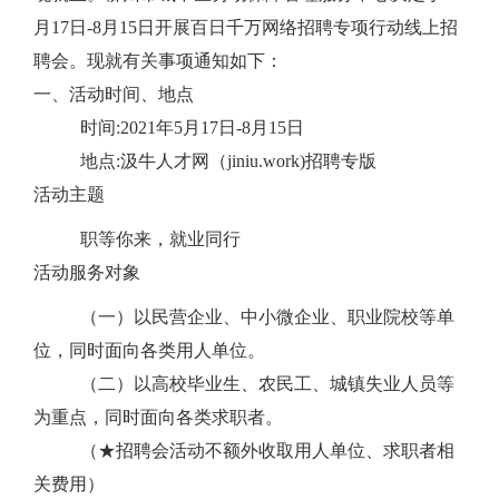
月
17
日
-8
月
15
日
开展百日千万网络招聘专项行动线上招
聘会。现就有关事项通知如下：
一、
活动时间、地点
时间
:
2021
年
5
月
17
日
-8
月
15
日
地点
:
汲牛人才网（
jiniu.work)
招聘专版
活动主题
职等你来，就业同行
活动服务对象
（一）以民营企业、中小微企业、职业院校等单
位，同时面向各类用人单位。
（二）以高校毕业生、农民工、城镇失业人员等
为重点，同时面向各类求职者。
（★招聘会活动不额外收取用人单位、求职者相
关费用）