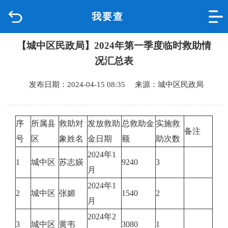
我要查
首页
【城中区民政局】2024年第一季度临时救助情
品质城中
况汇总表
新闻中心
发布日期：2024-04-15 08:35 来源：城中区民政局
政府信息公开
序
所属县
救助对
发放救助
总救助金
实施救
网上办事
备注
号
区
象姓名
金日期
额
助次数
2024年1
互动回应
1
城中区
苏志媖
9240
3
月
2024年1
数据专题
2
城中区
张媚
1540
2
月
2024年2
3
城中区
黄韦
3080
1