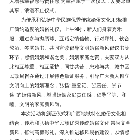
人增强幸福感与责任感,
为幸福赋予一次仪式，
爱要郑重
其事，浪漫不止仪式。
为传承和弘扬中华民族优秀传统婚俗文化,积极推
广简约适度的婚俗礼仪。上午9时，新人们身着秀禾
服，通过参与抛绣球、互赠定情信物、行对拜礼、饮合
卺酒、签署婚书、共同宣读倡导文明婚俗新风倡议书等
环节，感悟婚姻和谐之美，婚姻家庭之责，夫妻双方从
此相互尊重，相互爱护，同甘共苦，患难与共。城中区
民政局旨在通过开展特色颁证服务，引导广大新人树立
文明向上的婚姻理念，弘扬“重登记、强责任、崇节
俭”的婚俗新风，增强婚姻家庭责任感，倡导平等、和
睦、文明的家庭新风尚。
本次活动将颁证仪式和广西地域特色婚俗文化相
结合，传承和弘扬中华民族优秀传统婚俗文化,崇尚文明
新风，抵制高额彩礼。深入推进移风易俗建设，以情感