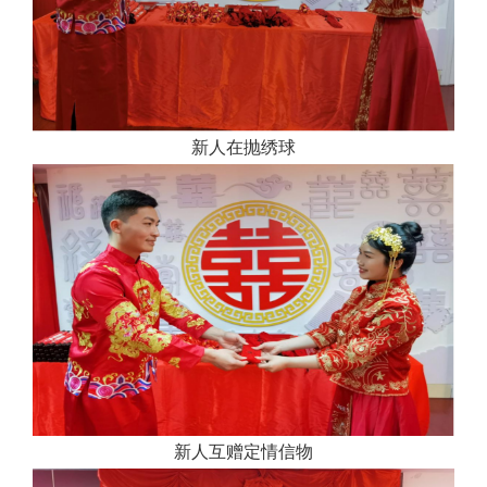
新人在抛绣球
新人互赠定情信物