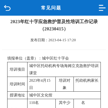
常见问题
首页
2023年红十字应急救护普及性培训工作记录
品质城中
（20230415）
新闻中心
发布日期：2023-04-15 17:20
政府信息公开
填报单位（盖章）：城中区红十字会
网上办事
城中区托幼机构
专场
海姆立克
急救护培训
培训项目
课堂
互动回应
202
3
年
4
月
1
5
培训对
托幼机构家长
培训时间
日
象
数据专题
授课地址
城中区文化馆
110
名
其中少
名