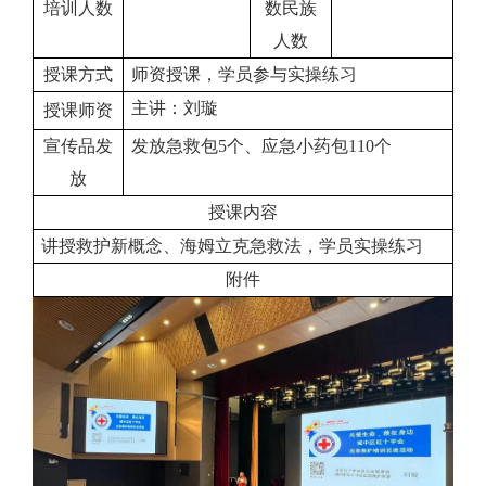
培训人数
数民族
人数
授课方式
师资授课，学员参与实操练习
主讲：
刘璇
授课师资
宣传品发
发放
急救包
5个、
应急小药包
110
个
放
授课内容
讲授救护新概念、
海姆立克急救法
，学员实操练习
附件