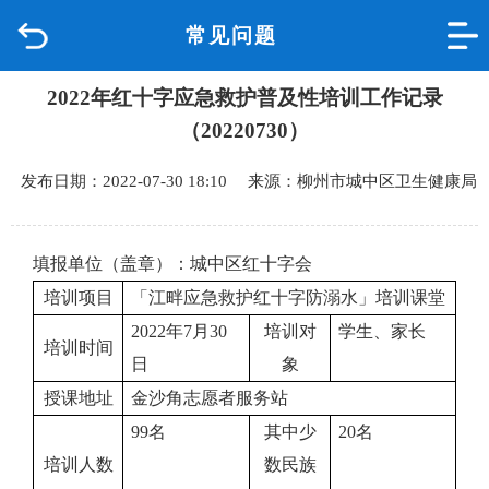
常见问题
首页
2022年红十字应急救护普及性培训工作记录
品质城中
（20220730）
新闻中心
发布日期：2022-07-30 18:10 来源：柳州市城中区卫生健康局
政府信息公开
填报单位（盖章）：城中区红十字会
网上办事
培训项目
「江畔应急救护红十字防溺水」培训课堂
2022年7月30
培训对
学生、家长
互动回应
培训时间
日
象
授课地址
金沙角志愿者服务站
数据专题
99名
其中少
20名
培训人数
数民族