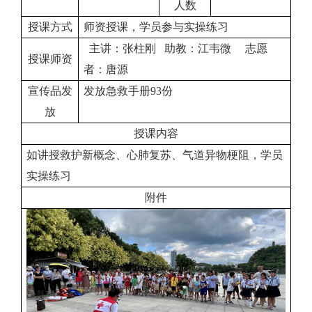
人数
授课方式
师资授课，学员参与实操练习
主讲：张柱刚 助教：江韦微 志愿
授课师资
者：唐源
宣传品发
发放急救手册93份
放
授课内容
如讲授救护新概念、心肺复苏、气道异物梗阻，学员
实操练习
附件