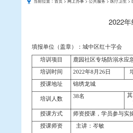
当前位置：
首页
>
网上办事
>
公共服务
>
医疗卫生
>
2022
填报单位（盖章）：城中区红十
培训项目
鹿园社区专场防溺水应
培训时间
2022年8月26日
授课地址
锦绣龙城
其
38名
培训人数
授课方式
师资授课，学员参与实
授课师资
主讲：岑