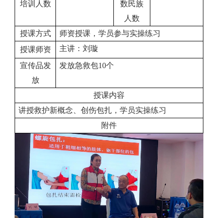
培训人数
数民族
人数
授课方式
师资授课，学员参与实操练习
主讲：
刘璇
授课师资
宣传品发
发放
急救包
10个
放
授课内容
讲授救护新概念、
创伤包扎
，学员实操练习
附件