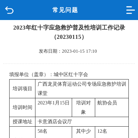
常见问题
首页
2023年红十字应急救护普及性培训工作记录
品质城中
（20230115）
新闻中心
发布日期：2023-01-15 17:10
政府信息公开
填报单位（盖章）：城中区红十字会
网上办事
广西龙灵体育运动公司
专场应急救护培训
培训项目
课堂
互动回应
202
3
年
1
月
1
5
日
培训对
航协会员
培训时间
象
数据专题
授课地址
卡意酒店会议厅
58
名
其中少
12
名