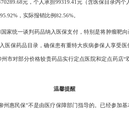
289.68元，个人承担99319.41元（含医保目录内个
.92%，实际报销比例82.56%
。
和国家统一谈判药品纳入医保支付，特别是将肿瘤靶向
纳入医保药品目录，确保患有重特大疾病参保人享受
州市对部分价格较贵药品实行定点医院和定点药店“双
温
馨
提
醒
柳州惠民保”
不是由医疗保障部门指导的
。已经参加基