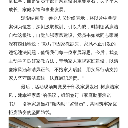
庭私事，而是党员干部作风建设的重要基石，关乎个人
成长、家庭幸福和事业发展。
观影结束后，参会人员纷纷表示，将以片中典型
案例为镜鉴，深刻汲取教训、引以为戒，时刻绷紧廉洁
自律这根弦，自觉加强家风建设。党员韦如斌同志家属
深有感触地说：
“影片中因家教缺失、家风不正引发的
违纪违法问题，值得我们每一位家属深思。今后，我会
主动学习良好家教方法，带动家人重视家庭建设，以清
廉家风涵养清风正气，不拖家人后腿，用实际行动支持
家人坚守廉洁底线、认真履职尽责。”
最后，活动现场向党员干部及家属发出
“树廉洁家
风，建幸福家庭”的倡议，组织签订《家庭助廉承诺
书》，引导家属当好“廉内助
”
“监督员”，共同筑牢家庭
拒腐防变的坚固防线。