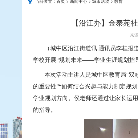
当前位置：
首页
>
新闻中心
>
城市活动
>
教育
【沿江办】金泰苑社
来源
（城中区沿江街道讯
通讯员李桂报
学校开展
“规划未来——学业生涯规划指
本次活动主讲人是
城中区教育局“双
的重要性”“如何结合兴趣与能力制定规
学业规划方向
。侯老师还通过让家长运
的指导。