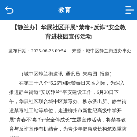
教育
首页
【静兰办】华展社区开展“禁毒+反诈”安全教
品质城中
育进校园宣传活动
新闻中心
发布日期：2025-06-23 09:54 来源：城中区静兰街道办事处
政府信息公开
（城中区静兰街道讯 通讯员 朱惠园 报道）
网上办事
在第三十八个“6.26”国际禁毒日来临之际，为深入
推进静兰街道“安居静兰”平安建设工作，6月20日下
互动回应
午，华展社区联合城中区禁毒办、柳东派出所、静兰街
道禁毒社工站等单位，走进柳州市新世纪高级中学开
数据专题
展“青春不‘毒’行·安全伴成长”主题宣传活动，将禁毒教
育与反诈宣传有机结合，为青少年健康成长构筑双重防