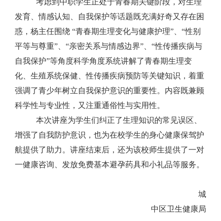
考虑到中职学生正处于青春期关键阶段，对生理
发育、情感认知、自我保护等话题既充满好奇又存在困
惑，
杨主任
围绕
“青春期生理变化与健康护理”
、
“性别
平等与尊重”
、
“亲密关系与情感边界”
、
“
性传播疾病
与
自我保护
”
等角度
科学角度系统讲解了青春期生理变
化、生殖系统保健、性传播疾病预防等关键知识，着重
强调了青少年树立自我保护意识的重要性。内容既兼顾
科学性与专业性，又注重通俗性与实用性。
本次讲座为学生们
纠正了生理知识的常见误区
、
增强
了自我防护意识，也为
在校学生
的身心健康
保驾护
航
提供了
助力
。
讲座结束后，还为该校师生提供了一对
一健康咨询、发放免费基本避孕药具和小礼品等服务。
城
中区卫生健康局