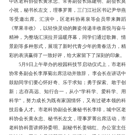
中区老科协会长黄永忠、常务副会长陈建明、副会长莫
小祝，秘书长左文，理事罗菁，三门江社区书记尹华燕
等受邀出席。汇演中，区老科协蒋泉等会员带来舞蹈
《苹果丰收》，以轻快灵动的舞姿传递丰收喜悦与奋斗
精神，为整场汇演拉开温暖序幕，同学们通过歌舞、情
景剧等多种形式，展现了新时代青少年的青春活力，精
彩的表演赢得了一致好评，给大家留下了深刻的印象。
5月9日上午举办的校园科技节启动仪式上，市老科
协常务副会长李厚菊出席活动并致辞， 李会长在讲话中
鼓励同学们要心怀好奇、乐于求知；勇于探索、敢于创
新；志存高远、知行合一，从小“学科学、爱科学、用
科学”，努力成长为既有家国情怀，又有过硬本领的科
技后备人才。市老科协副会长兼秘书长李绯，城中区老
科协会长黄永忠、秘书长左文，理事罗菁出席活动，市
老科协科普讲师孙委明、副秘书长姜锦红、办公室主任