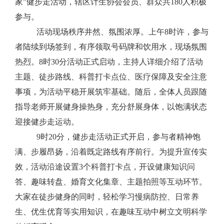
家
”
健步走活动，辖区计生协会会员、群众共
180
人积极
参与。
活动现场秩序井然、氛围浓厚。上午
8
时许，参与
者陆续到场签到，有序领取号码牌和饮用水，现场氛围
热烈。
8
时
30
分活动正式启动，主持人详细介绍了活动
主题、徒步路线、科普打卡点位、医疗保障及安全注意
事项，为活动平稳开展筑牢基础。随后，全体人员跟随
指导老师开展健身
操热身，充分舒展身体，以饱满状态
迎接健步走运动。
9
时
20
分，健步走活动正式开启，参与者精神饱
满、步履昂扬，沿着既定路线有序前行。为提升宣传实
效，活动沿途设置
3
个科普打卡
点，开设健康知识问
答、趣味转盘、婚育文化集章、主题拍照等互动环节。
大家在徒步健身的同时，轻松学习慢病防控、日常养
生、优生优育等实用知识，在趣味互动中树立文明科学