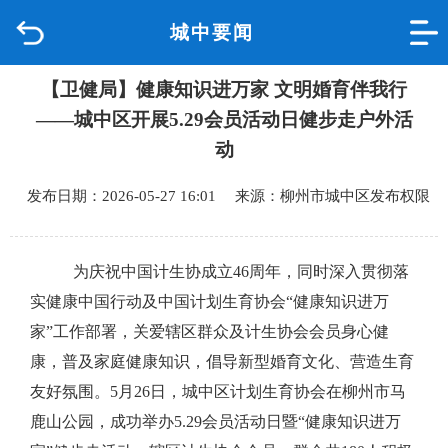
城中要闻
首页
【卫健局】健康知识进万家 文明婚育伴我行
品质城中
——城中区开展5.29会员活动日健步走户外活
新闻中心
动
发布日期：2026-05-27 16:01 来源：柳州市城中区发布权限
政府信息公开
网上办事
为
庆祝
中国计生协成立
4
6
周年
，同时
深入贯彻落
实健康中国行动及中国计划生育协会
“健康知识进万
互动回应
家”工作部署，关爱辖区群众及计生
协会会员身心健
康，普及家庭健康知识，倡导新型婚育文化、营造生育
数据专题
友好氛围。
5
月
26
日，城中区计划生育协会在柳州市马
鹿山公园，成功举办
5.29
会员活动日暨
“
健康知识进万