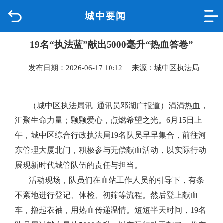
城中要闻
首页
19名“执法蓝”献出5000毫升“热血答卷”
品质城中
发布日期：2026-06-17 10:12 来源：城中区执法局
新闻中心
政府信息公开
（城中区执法局讯 通讯员邓湖广报道）涓涓热血，
汇聚生命力量；颗颗爱心，点燃希望之光。
6
月
15
日上
网上办事
午，城中区综合行政执法局
19
名队员早早集合，前往河
东管理大厦北门，积极参与无偿献血活动，以实际行动
互动回应
展现新时代城管队伍的责任与担当。
活动现场，队员们在血站工作人员的引导下，有条
数据专题
不紊地进行登记、体检、初筛等流程。然后登上献血
车，撸起衣袖，用热血传递温情。短短半天时间，
19
名