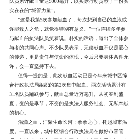
队员累计献血量达
5000
毫升，以实际行动贡献了一份实
实在在的“城管力量”。
“这是我第
5
次参加献血了，每次想到自己的血液或
许能救人之危，就觉得特别有意义。”一位连续多年参
与献血的执法队员笑着说。朴实的话语，道出了全体参
与者的共同心声。不少队员表示，无偿献血不仅是爱心
的传递，更是责任与使命的体现，今后只要身体条件允
许，会一直坚持下去。
值得一提的是，此次献血活动已是今年来城中区综
合行政执法局组织的第
2
次集中献血。两次活动累计有
31
名队员踊跃参与，献血总量近万毫升。从初春到盛
夏，变的是季节，不变的是执法人服务社会、无私奉献
的初心。
涓滴之血，汇聚生命长河；拳拳之心，托起城市温
度。一直以来，城中区综合行政执法局在做好市容管