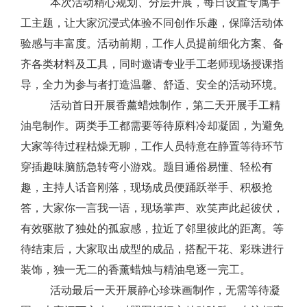
本次活动精心规划、分层开展，每日设置专属手
工主题，让大家沉浸式体验不同创作乐趣，保障活动体
验感与丰富度。活动前期，工作人员提前细化方案、备
齐各类材料及工具，同时邀请专业手工老师现场授课指
导，全力为参与者打造温馨、舒适、安全的活动环境。
活动首日开展香薰蜡烛制作，第二天开展手工精
油皂制作。两类手工都需要等待原料冷却凝固，为避免
大家等待过程枯燥无聊，工作人员特意在静置等待环节
穿插趣味脑筋急转弯小游戏。题目通俗易懂、轻松有
趣，主持人话音刚落，现场成员便踊跃举手、积极抢
答，大家你一言我一语，现场掌声、欢笑声此起彼伏，
有效驱散了独处的孤寂感，拉近了邻里彼此的距离。等
待结束后，大家取出成型的成品，搭配干花、彩珠进行
装饰，独一无二的香薰蜡烛与精油皂逐一完工。
活动最后一天开展静心珍珠画制作，无需等待凝