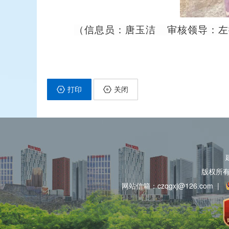
（信息员：唐玉洁 审核领导：左振 
打印
关闭
版权所
网站信箱：czqgxj@126.com
|