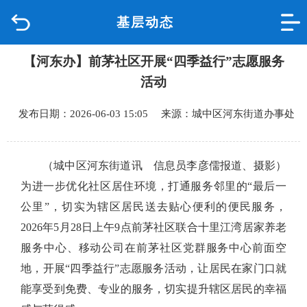
基层动态
首页
【河东办】前茅社区开展“四季益行”志愿服务
品质城中
活动
新闻中心
发布日期：2026-06-03 15:05 来源：城中区河东街道办事处
政府信息公开
（城中区河东街道讯
信息员李彦儒
报道、摄影）
网上办事
为进一步优化社区居住环境，打通服务邻里的
“
最后一
公里
”
，切实为辖区居民送去贴心便利的便民服务，
互动回应
2026
年
5
月
28
日上午
9
点前茅社区联合十里江湾居家养老
服务中心、移动公司在
前茅社区党群服务中心前面空
数据专题
地，
开展
“
四季益行
”
志愿服务活动，
让
居民在家门口就
能享受到免费、专业的服务，切实提升辖区居民的幸福