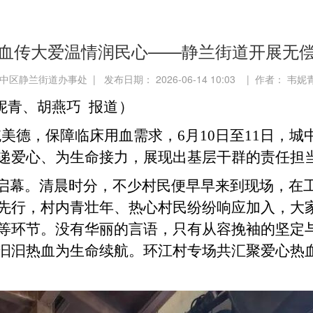
血传大爱温情润民心——静兰街道开展无
中区静兰街道办事处 | 发布日期： 2026-06-14 10:03 | 作者： 韦
妮青、
胡燕巧
报道）
美德，保障临床用血需求，6月10日至11日，
递爱心、为生命接力，展现出基层干群的责任担
情启幕。清晨时分，不少村民便早早来到现场，在
先行，村内青壮年、热心村民纷纷响应加入，大
等环节。没有华丽的言语，只有从容挽袖的坚定
汩汩热血为生命续航。环江村专场共汇聚爱心热血1