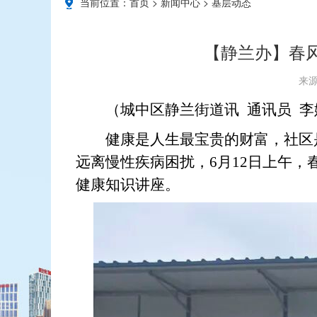
当前位置：
首页
>
新闻中心
>
基层动态
【静兰办】春
来源
（城中区静兰街道讯 通讯员 李
健康是人生最宝贵的财富，社区
远离慢性疾病困扰，
6月12日上午
健康知识讲座。