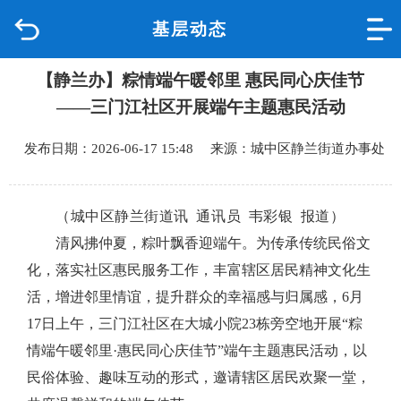
基层动态
首页
【静兰办】粽情端午暖邻里 惠民同心庆佳节
品质城中
——三门江社区开展端午主题惠民活动
新闻中心
发布日期：2026-06-17 15:48 来源：城中区静兰街道办事处
政府信息公开
（城中区静兰街道讯 通讯员 韦彩银 报道）
网上办事
清风拂仲夏，粽叶飘香迎端午。为传承传统民俗文
化，落实社区惠民服务工作，丰富辖区居民精神文化生
互动回应
活，增进邻里情谊，提升群众的幸福感与归属感，
6月
17日上午，三门江社区在大城小院23栋旁空地开展“粽
数据专题
情端午暖邻里·惠民同心庆佳节”端午主题惠民活动，以
民俗体验、趣味互动的形式，邀请辖区居民欢聚一堂，